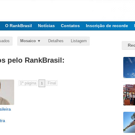
O RankBrasil
Notícias
Contatos
Inscrição de recorde
sados
Mosaico
Detalhes
Listagem
Rec
 pelo RankBrasil:
1
sileira
tra