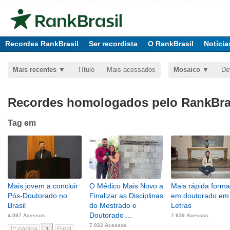
Recordes RankBrasil
Ser recordista
O RankBrasil
Notícia
Mais recentes
Título
Mais acessados
Mosaico
De
Recordes homologados pelo RankBras
Tag
em
Mais jovem a concluir
O Médico Mais Novo a
Mais rápida form
Pós-Doutorado no
Finalizar as Disciplinas
em doutorado em
Brasil
do Mestrado e
Letras
Doutorado ...
4.097 Acessos
7.629 Acessos
7.922 Acessos
1