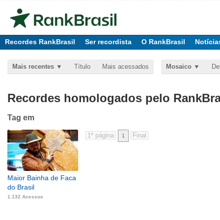
Recordes RankBrasil
Ser recordista
O RankBrasil
Notícia
Mais recentes
Título
Mais acessados
Mosaico
De
Recordes homologados pelo RankBras
Tag
em
1
Maior Bainha de Faca
do Brasil
1.132 Acessos