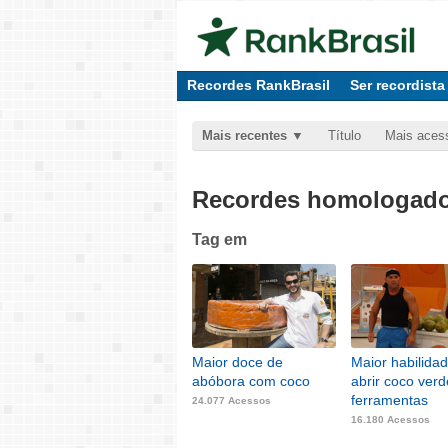
Recordes RankBrasil
Ser recordista
Mais recentes
Título
Mais aces
Recordes homologados
Tag
em
Maior doce de
Maior habilida
abóbora com coco
abrir coco ver
ferramentas
24.077 Acessos
16.180 Acessos