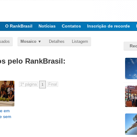
O RankBrasil
Notícias
Contatos
Inscrição de recorde
sados
Mosaico
Detalhes
Listagem
Rec
 pelo RankBrasil:
1
de em
de sem