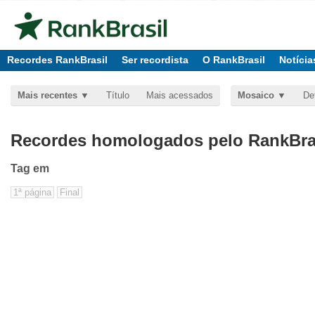
Recordes RankBrasil
Ser recordista
O RankBrasil
Notícia
Mais recentes
Título
Mais acessados
Mosaico
De
Recordes homologados pelo RankBras
Tag
em