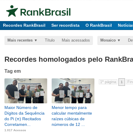
Recordes RankBrasil
Ser recordista
O RankBrasil
Notícia
Mais recentes
Título
Mais acessados
Mosaico
De
Recordes homologados pelo RankBras
Tag
em
1
Maior Número de
Menor tempo para
Dígitos da Sequência
calcular mentalmente
do Pi (π) Recitados
raízes cúbicas de
Corretamen...
números de 12 ...
1.017 Acessos