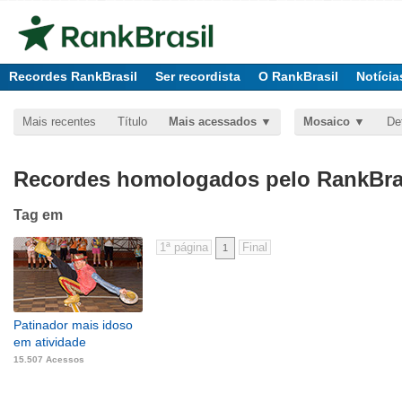
Recordes RankBrasil
Ser recordista
O RankBrasil
Notícia
Mais recentes
Título
Mais acessados
Mosaico
De
Recordes homologados pelo RankBras
Tag
em
1
Patinador mais idoso
em atividade
15.507 Acessos