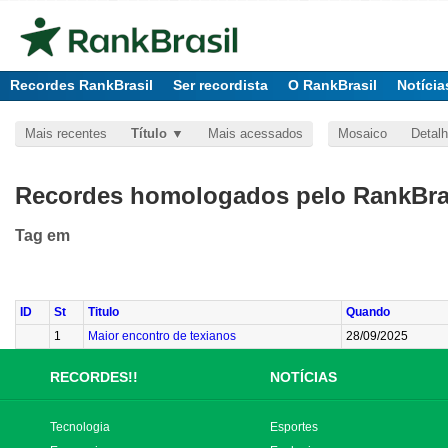
Recordes RankBrasil
Ser recordista
O RankBrasil
Notícia
Mais recentes
Título
Mais acessados
Mosaico
Detal
Recordes homologados pelo RankBras
Tag
em
ID
St
Titulo
Quando
1
Maior encontro de texianos
28/09/2025
RECORDES!!
NOTÍCIAS
Tecnologia
Esportes