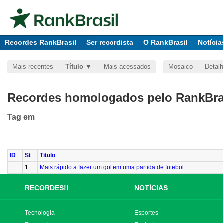
Recordes RankBrasil
Ser recordista
O RankBrasil
Notícia
Mais recentes
Título
Mais acessados
Mosaico
Detal
Recordes homologados pelo RankBras
Tag
em
ID
St
Titulo
1
Mais rápido a fazer um gol em uma partida de futebol
RECORDES!!
NOTÍCIAS
Tecnologia
Esportes