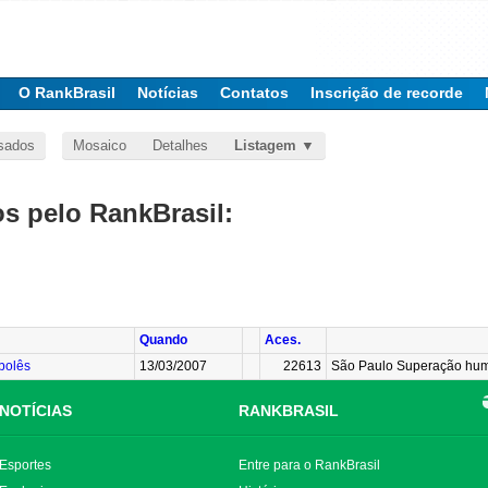
O RankBrasil
Notícias
Contatos
Inscrição de recorde
sados
Mosaico
Detalhes
Listagem
 pelo RankBrasil:
Quando
Aces.
bolês
13/03/2007
22613
São Paulo Superação hum
NOTÍCIAS
RANKBRASIL
Esportes
Entre para o RankBrasil