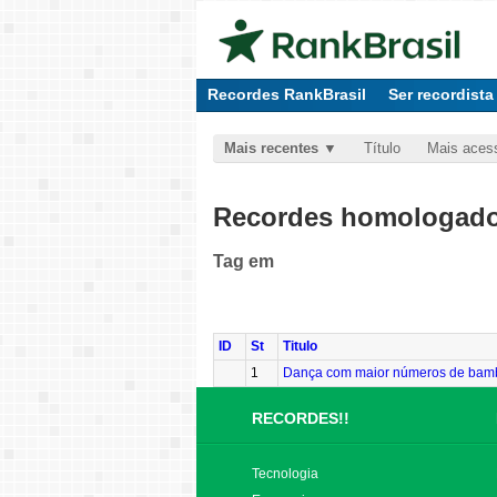
Recordes RankBrasil
Ser recordista
Mais recentes
Título
Mais aces
Recordes homologados
Tag
em
ID
St
Titulo
1
Dança com maior números de bam
RECORDES!!
Tecnologia