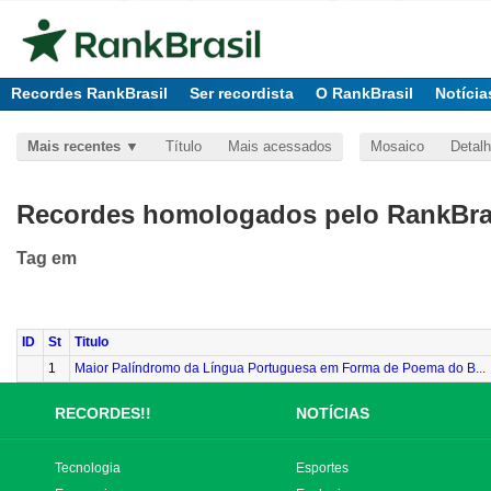
Recordes RankBrasil
Ser recordista
O RankBrasil
Notícia
Mais recentes
Título
Mais acessados
Mosaico
Detal
Recordes homologados pelo RankBras
Tag
em
ID
St
Titulo
1
Maior Palíndromo da Língua Portuguesa em Forma de Poema do B...
RECORDES!!
NOTÍCIAS
Tecnologia
Esportes