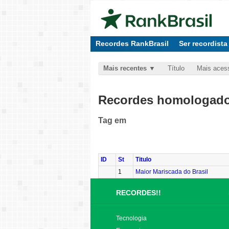
Recordes RankBrasil
Ser recordista
Mais recentes
Título
Mais aces
Recordes homologados
Tag
em
ID
St
Titulo
1
Maior Mariscada do Brasil
RECORDES!!
Tecnologia