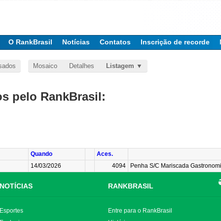
O RankBrasil
Notícias
Contatos
Inscrição de recorde
sados
Mosaico
Detalhes
Listagem
 pelo RankBrasil:
Quando
Aces.
14/03/2026
4094
Penha S/C Mariscada Gastronomia
NOTÍCIAS
RANKBRASIL
Esportes
Entre para o RankBrasil