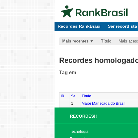
Recordes RankBrasil
Ser recordista
Mais recentes
Título
Mais aces
Recordes homologados
Tag
em
ID
St
Titulo
1
Maior Mariscada do Brasil
RECORDES!!
Tecnologia