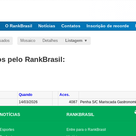
O RankBrasil
Notícias
Contatos
Inscrição de recorde
sados
Mosaico
Detalhes
Listagem
 pelo RankBrasil:
Quando
Aces.
14/03/2026
4087
Penha S/C Mariscada Gastronomia
NOTÍCIAS
RANKBRASIL
Esportes
Entre para o RankBrasil