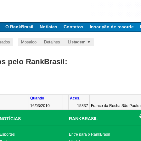
O RankBrasil
Notícias
Contatos
Inscrição de recorde
sados
Mosaico
Detalhes
Listagem
 pelo RankBrasil:
Quando
Aces.
16/03/2010
15837
Franco da Rocha São Paulo 
NOTÍCIAS
RANKBRASIL
Esportes
Entre para o RankBrasil