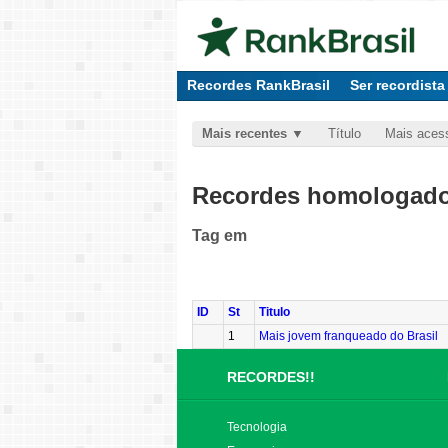
Recordes RankBrasil
Ser recordista
Mais recentes
Título
Mais aces
Recordes homologados
Tag
em
ID
St
Titulo
1
Mais jovem franqueado do Brasil
RECORDES!!
Tecnologia