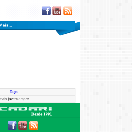
Mais...
Tags
mais jovem empre...