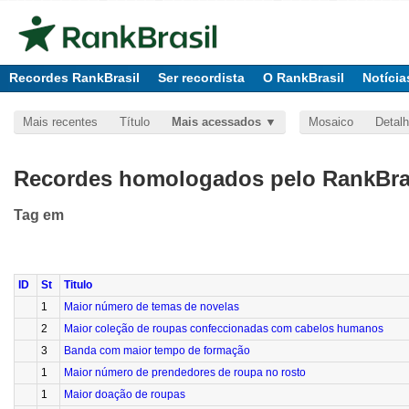
Recordes RankBrasil
Ser recordista
O RankBrasil
Notícia
Mais recentes
Título
Mais acessados
Mosaico
Detal
Recordes homologados pelo RankBras
Tag
em
ID
St
Titulo
1
Maior número de temas de novelas
2
Maior coleção de roupas confeccionadas com cabelos humanos
3
Banda com maior tempo de formação
1
Maior número de prendedores de roupa no rosto
1
Maior doação de roupas