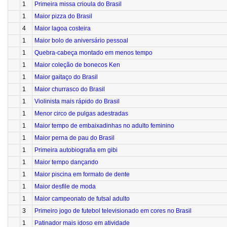
1
Primeira missa crioula do Brasil
1
Maior pizza do Brasil
4
Maior lagoa costeira
1
Maior bolo de aniversário pessoal
1
Quebra-cabeça montado em menos tempo
1
Maior coleção de bonecos Ken
1
Maior gaitaço do Brasil
1
Maior churrasco do Brasil
1
Violinista mais rápido do Brasil
1
Menor circo de pulgas adestradas
1
Maior tempo de embaixadinhas no adulto feminino
1
Maior perna de pau do Brasil
1
Primeira autobiografia em gibi
1
Maior tempo dançando
1
Maior piscina em formato de dente
1
Maior desfile de moda
1
Maior campeonato de futsal adulto
3
Primeiro jogo de futebol televisionado em cores no Brasil
1
Patinador mais idoso em atividade