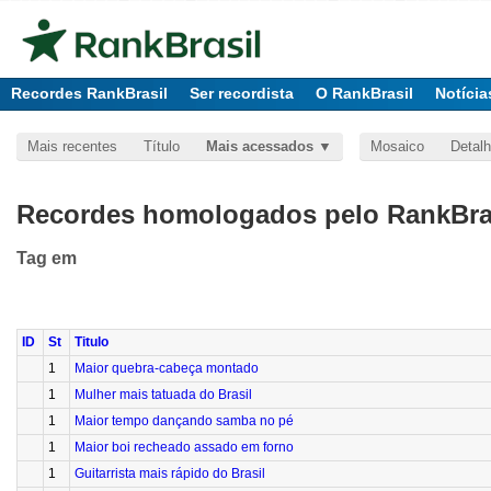
Recordes RankBrasil
Ser recordista
O RankBrasil
Notícia
Mais recentes
Título
Mais acessados
Mosaico
Detal
Recordes homologados pelo RankBras
Tag
em
ID
St
Titulo
1
Maior quebra-cabeça montado
1
Mulher mais tatuada do Brasil
1
Maior tempo dançando samba no pé
1
Maior boi recheado assado em forno
1
Guitarrista mais rápido do Brasil