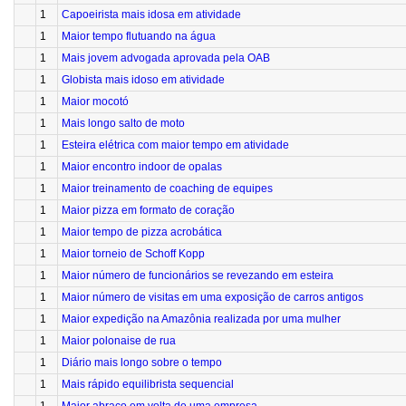
1
Capoeirista mais idosa em atividade
1
Maior tempo flutuando na água
1
Mais jovem advogada aprovada pela OAB
1
Globista mais idoso em atividade
1
Maior mocotó
1
Mais longo salto de moto
1
Esteira elétrica com maior tempo em atividade
1
Maior encontro indoor de opalas
1
Maior treinamento de coaching de equipes
1
Maior pizza em formato de coração
1
Maior tempo de pizza acrobática
1
Maior torneio de Schoff Kopp
1
Maior número de funcionários se revezando em esteira
1
Maior número de visitas em uma exposição de carros antigos
1
Maior expedição na Amazônia realizada por uma mulher
1
Maior polonaise de rua
1
Diário mais longo sobre o tempo
1
Mais rápido equilibrista sequencial