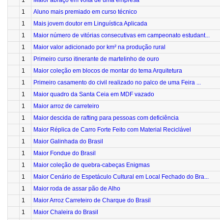
1
Maior abraço em volta de uma empresa
1
Aluno mais premiado em curso técnico
1
Mais jovem doutor em Linguística Aplicada
1
Maior número de vitórias consecutivas em campeonato estudant...
1
Maior valor adicionado por km² na produção rural
1
Primeiro curso itinerante de martelinho de ouro
1
Maior coleção em blocos de montar do tema Arquitetura
1
Primeiro casamento do civil realizado no palco de uma Feira ...
1
Maior quadro da Santa Ceia em MDF vazado
1
Maior arroz de carreteiro
1
Maior descida de rafting para pessoas com deficiência
1
Maior Réplica de Carro Forte Feito com Material Reciclável
1
Maior Galinhada do Brasil
1
Maior Fondue do Brasil
1
Maior coleção de quebra-cabeças Enigmas
1
Maior Cenário de Espetáculo Cultural em Local Fechado do Bra...
1
Maior roda de assar pão de Alho
1
Maior Arroz Carreteiro de Charque do Brasil
1
Maior Chaleira do Brasil