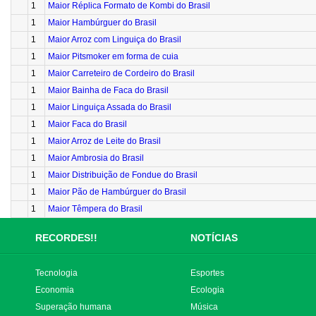
1
Maior Réplica Formato de Kombi do Brasil
1
Maior Hambúrguer do Brasil
1
Maior Arroz com Linguiça do Brasil
1
Maior Pitsmoker em forma de cuia
1
Maior Carreteiro de Cordeiro do Brasil
1
Maior Bainha de Faca do Brasil
1
Maior Linguiça Assada do Brasil
1
Maior Faca do Brasil
1
Maior Arroz de Leite do Brasil
1
Maior Ambrosia do Brasil
1
Maior Distribuição de Fondue do Brasil
1
Maior Pão de Hambúrguer do Brasil
1
Maior Têmpera do Brasil
RECORDES!!
NOTÍCIAS
Tecnologia
Esportes
Economia
Ecologia
Superação humana
Música