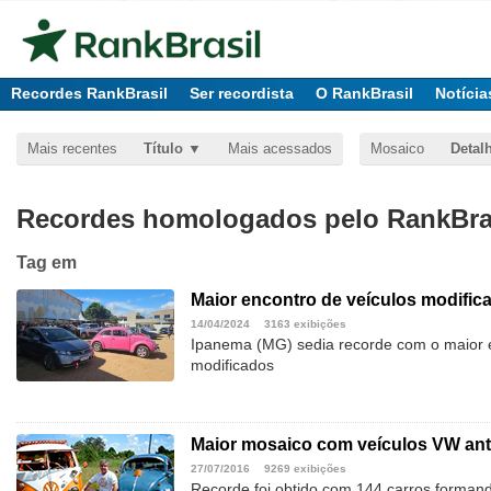
Recordes RankBrasil
Ser recordista
O RankBrasil
Notícia
Mais recentes
Título
Mais acessados
Mosaico
Detal
Recordes homologados pelo RankBras
Tag
em
Maior encontro de veículos modific
14/04/2024
3163 exibições
Ipanema (MG) sedia recorde com o maior e
modificados
Maior mosaico com veículos VW ant
27/07/2016
9269 exibições
Recorde foi obtido com 144 carros forman