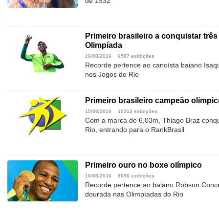
de 1932
Primeiro brasileiro a conquistar t
Olimpíada
16/08/2016
6587 exibições
Recorde pertence ao canoísta baiano Isaqui
nos Jogos do Rio
Primeiro brasileiro campeão olímpic
15/08/2016
10313 exibições
Com a marca de 6,03m, Thiago Braz conqu
Rio, entrando para o RankBrasil
Primeiro ouro no boxe olímpico
16/08/2016
9056 exibições
Recorde pertence ao baiano Robson Conce
dourada nas Olimpíadas do Rio