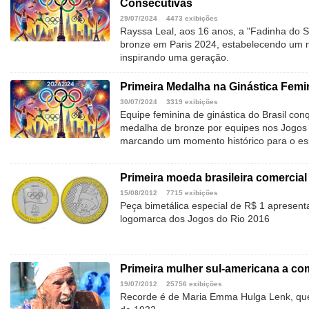
Consecutivas
29/07/2024
4473 exibições
Rayssa Leal, aos 16 anos, a "Fadinha do Sk
bronze em Paris 2024, estabelecendo um n
inspirando uma geração.
Primeira Medalha na Ginástica Femi
30/07/2024
3319 exibições
Equipe feminina de ginástica do Brasil con
medalha de bronze por equipes nos Jogos 
marcando um momento histórico para o esp
Primeira moeda brasileira comercia
15/08/2012
7715 exibições
Peça bimetálica especial de R$ 1 apresent
logomarca dos Jogos do Rio 2016
Primeira mulher sul-americana a co
19/07/2012
25756 exibições
Recorde é de Maria Emma Hulga Lenk, que