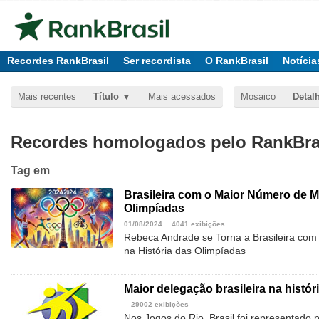
Recordes RankBrasil
Ser recordista
O RankBrasil
Notícia
Mais recentes
Título
Mais acessados
Mosaico
Detal
Recordes homologados pelo RankBras
Tag
em
Brasileira com o Maior Número de M
Olimpíadas
01/08/2024
4041 exibições
Rebeca Andrade se Torna a Brasileira co
na História das Olimpíadas
Maior delegação brasileira na histó
29002 exibições
Nos Jogos do Rio, Brasil foi representado 