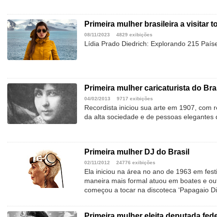
Primeira mulher brasileira a visitar 
08/11/2023
4829 exibições
Lídia Prado Diedrich: Explorando 215 Paí
Primeira mulher caricaturista do Bra
04/02/2013
9717 exibições
Recordista iniciou sua arte em 1907, com re
da alta sociedade e de pessoas elegantes
Primeira mulher DJ do Brasil
02/11/2012
24776 exibições
Ela iniciou na área no ano de 1963 em fest
maneira mais formal atuou em boates e outr
começou a tocar na discoteca ‘Papagaio Di
Primeira mulher eleita deputada fede