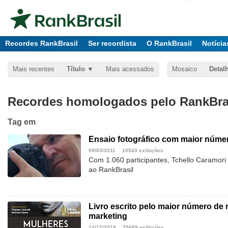
Recordes RankBrasil
Ser recordista
O RankBrasil
Notícia
Mais recentes
Título
Mais acessados
Mosaico
Detal
Recordes homologados pelo RankBras
Tag
em
Ensaio fotográfico com maior núme
09/03/2011
10543 exibições
Com 1.060 participantes, Tchello Caramori 
ao RankBrasil
Livro escrito pelo maior número de 
marketing
14/12/2018
25669 exibições