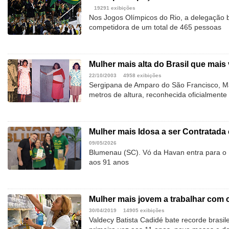
19291 exibições
Nos Jogos Olímpicos do Rio, a delegação b
competidora de um total de 465 pessoas
Mulher mais alta do Brasil que mais
22/10/2003
4958 exibições
Sergipana de Amparo do São Francisco, Mar
metros de altura, reconhecida oficialment
Mulher mais Idosa a ser Contratada 
09/05/2026
Blumenau (SC). Vó da Havan entra para o 
aos 91 anos
Mulher mais jovem a trabalhar com c
30/04/2019
14905 exibições
Valdecy Batista Cadidé bate recorde brasilei