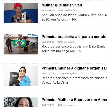
Mulher que mais viveu
08/07/2010
77681 exibições
Aos 130 anos de idade, Maria Olívia da Silv
2010, em Astorga – PR
Primeira brasileira a ir para a estrat
13/08/2019
9595 exibições
Recorde pertence à paulistana Dina Barile,
Terra em um caça MIG 29
Primeira mulher a digitar e organizar
11/01/2022
15796 exibições
Recorde pertence à professora da cidade d
Velozo Ávila Diniz
Primeira Mulher a Escrever um Alma
06/07/2023
4165 exibições