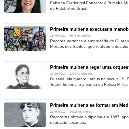
Fabiana Frederighi Fonseca: A Primeira M
de Futebol no Brasil
Primeira mulher a executar a manob
28/08/2022
5045 exibições
Recorde pertence à empresária de Guaram
Moraes dos Santos, que realizou o desafi
Primeira mulher a reger uma orquest
17/10/2012
12757 exibições
Ousada, ela quebrou tabus no século 19. E
Teatro Imperial e a banda da Polícia Militar
Primeira mulher a se formar em Med
22/06/2012
14111 exibições
Recordista obteve o diploma em 1887, apó
operação cesariana