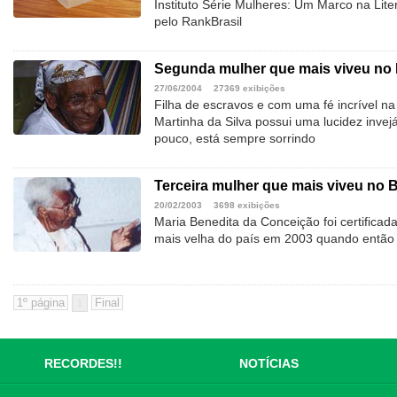
Instituto Série Mulheres: Um Marco na Lit
pelo RankBrasil
Segunda mulher que mais viveu no 
27/06/2004
27369 exibições
Filha de escravos e com uma fé incrível na 
Martinha da Silva possui uma lucidez invej
pouco, está sempre sorrindo
Terceira mulher que mais viveu no B
20/02/2003
3698 exibições
Maria Benedita da Conceição foi certifica
mais velha do país em 2003 quando então 
1
RECORDES!!
NOTÍCIAS