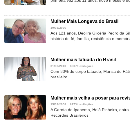
primeira vez aos 11 anos, nove meses e do
Mulher Mais Longeva do Brasil
10/03/2026
Aos 121 anos, Deolira Glicéria Pedro da Si
história de fé, família, resistência e memóri
Mulher mais tatuada do Brasil
31/03/2010
85079 exibições
Com 83% do corpo tatuado, Marisa de Fát
brasileiro
Mulher mais velha a posar para revi
15/03/2008
62734 exibições
A Garota de Ipanema, Helô Pinheiro, entra 
Recordes Brasileiros