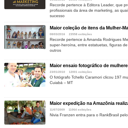
Recorde pertence à Editora Leader, que pr
profissionais da área de marketing, as quai
sucesso
Maior coleção de itens da Mulher-Ma
08/03/2016
23558 exibições
Recorde pertence à Amanda Rodrigues Mell
super-heroína, entre estatuetas, figuras d
outros
Maior ensaio fotográfico de mulher
23/01/2010
12001 exibições
O fotógrafo Tchello Caramori clicou 197 mu
Cuiabá – MT
Maior expedição na Amazônia reali
11/07/2009
11064 exibições
Nivia Franzen entra para o RankBrasil pel