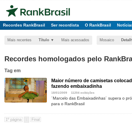
Recordes RankBrasil
Ser recordista
O RankBrasil
Notícia
Mais recentes
Título
Mais acessados
Mosaico
Detal
Recordes homologados pelo RankBras
Tag
em
Maior número de camisetas coloca
fazendo embaixadinha
18/01/2009
11204 exibições
´Marcelo das Embaixadinhas´ supera o pró
para o RankBrasil
1