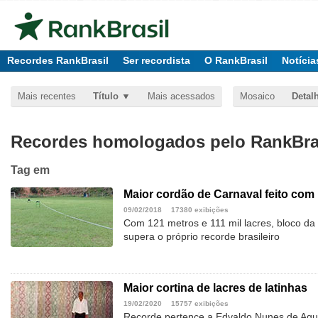
Recordes RankBrasil
Ser recordista
O RankBrasil
Notícia
Mais recentes
Título
Mais acessados
Mosaico
Detal
Recordes homologados pelo RankBras
Tag
em
Maior cordão de Carnaval feito com 
09/02/2018
17380 exibições
Com 121 metros e 111 mil lacres, bloco da
supera o próprio recorde brasileiro
Maior cortina de lacres de latinhas
19/02/2020
15757 exibições
Recorde pertence a Edvaldo Nunes de Aqu