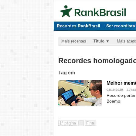
Recordes RankBrasil
Ser recordista
Mais recentes
Título
Mais aces
Recordes homologados
Tag
em
Melhor memó
03/10/2020
10784
Recorde pertenc
Boemo
1