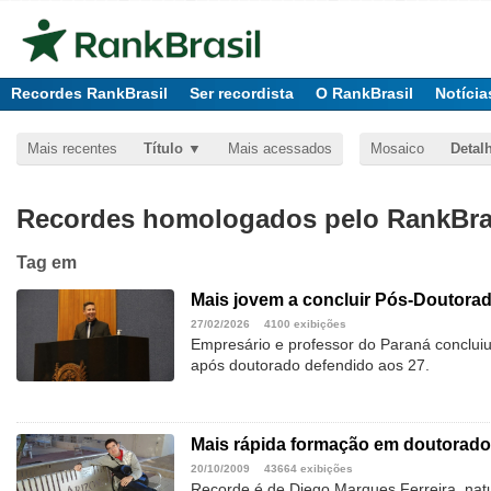
Recordes RankBrasil
Ser recordista
O RankBrasil
Notícia
Mais recentes
Título
Mais acessados
Mosaico
Detal
Recordes homologados pelo RankBras
Tag
em
Mais jovem a concluir Pós-Doutorad
27/02/2026
4100 exibições
Empresário e professor do Paraná conclui
após doutorado defendido aos 27.
Mais rápida formação em doutorado
20/10/2009
43664 exibições
Recorde é de Diego Marques Ferreira, natu