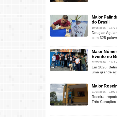
Maior Palín
do Brasil
19/05/2026
1777 
Douglas Aguiar 
com 325 palavr
Maior Númer
Evento no Br
02/05/2026
1143 
Em 2026, Beti
uma grande aç
Maior Roseir
01/04/2026
1597 
Roseira trepad
Três Corações