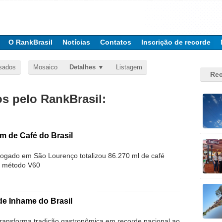
O RankBrasil
Notícias
Contatos
Inscrição de recorde
sados
Mosaico
Detalhes
Listagem
Rec
 pelo RankBrasil:
m de Café do Brasil
gado em São Lourenço totalizou 86.270 ml de café
o método V60
de Inhame do Brasil
ransforma tradição gastronômica em recorde nacional ao