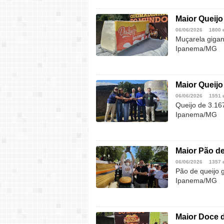
Maior Queijo
06/06/2026
1800 
Muçarela gigan
Ipanema/MG
Maior Queijo
06/06/2026
1551 
Queijo de 3.16
Ipanema/MG
Maior Pão de
06/06/2026
1357 
Pão de queijo 
Ipanema/MG
Maior Doce d