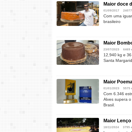
Maior doce 
01/09/2017
24077
Com uma iguar
brasileiro
Maior Bombo
23/07/2023
6469 
12,940 kg e 3
Santa Margari
Maior Poema
01/01/2023
5575 
Com 6.346 estr
Alves supera o
Brasil.
Maior Lenço
18/11/2024
3795 