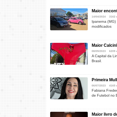
Maior encont
14/04/2024
3162 
Ipanema (MG) s
modificados
Maior Calcin
08/09/2023
6209 
A Capital da L
Brasil.
Primeira Mul
06/07/2023
4165 
Fabiana Freder
de Futebol no B
Maior livro d