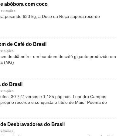
de abóbora com coco
 exibições
ia pesando 633 kg, a Doce da Roça supera recorde
m de Café do Brasil
exibições
6 cm de diâmetro: um bombom de café gigante produzido em
da (MG)
 do Brasil
exibições
ofes, 30.727 versos e 1.185 páginas, Leandro Campos
 próprio recorde e conquista o título de Maior Poema do
 de Desbravadores do Brasil
exibições