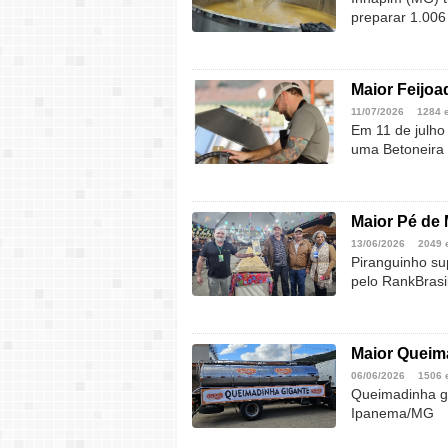
preparar 1.006
Maior Feijoa
11/07/2026
1284 
Em 11 de julho
uma Betoneir
Maior Pé de 
13/06/2026
2049 
Piranguinho su
pelo RankBrasi
Maior Queim
06/06/2026
1506 
Queimadinha gi
Ipanema/MG