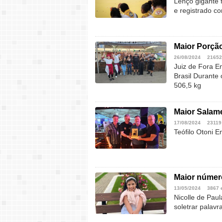
Lenço gigante 
e registrado co
Maior Porçã
26/08/2024
21652
Juiz de Fora E
Brasil Durante
506,5 kg
Maior Salame
17/08/2024
23119
Teófilo Otoni 
Maior número
13/05/2024
3867 
Nicolle de Pau
soletrar palavr