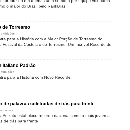
foi produzido em apenas uma semana por equipe voluntária
mo o maior do Brasil pelo RankBrasil
o de Torresmo
 exibições
ntra para a História com a Maior Porção de Torresmo do
 o Festival da Costela e do Torresmo: Um Incrível Recorde de
 Italiano Padrão
 exibições
Entra para a História com Novo Recorde.
 de palavras soletradas de trás para frente.
exibições
la Peixoto estabelece recorde nacional como a mais jovem a
as de trás para frente