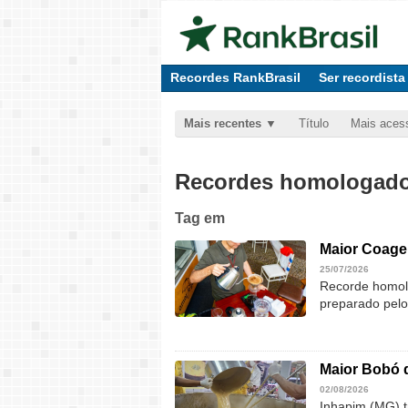
Recordes RankBrasil
Ser recordista
Mais recentes
Título
Mais aces
Recordes homologados
Tag
em
Maior Coage
25/07/2026
Recorde homolo
preparado pel
Maior Bobó 
02/08/2026
Inhapim (MG) t