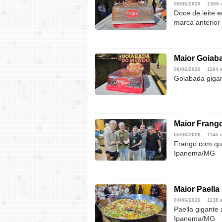
06/06/2026
1305 
Doce de leite 
marca anterio
Maior Goiaba
06/06/2026
1164 
Goiabada gigan
Maior Frang
05/06/2026
1145 
Frango com qui
Ipanema/MG
Maior Paella 
04/06/2026
1138 
Paella gigante 
Ipanema/MG