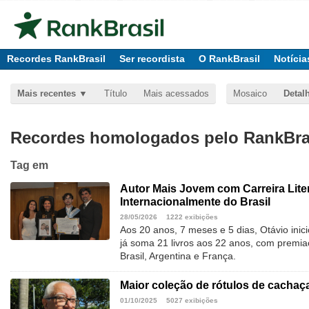
Recordes RankBrasil
Ser recordista
O RankBrasil
Notícia
Mais recentes
Título
Mais acessados
Mosaico
Detal
Recordes homologados pelo RankBras
Tag
em
Autor Mais Jovem com Carreira Lite
Internacionalmente do Brasil
28/05/2026
1222 exibições
Aos 20 anos, 7 meses e 5 dias, Otávio inic
já soma 21 livros aos 22 anos, com premiaç
Brasil, Argentina e França.
Maior coleção de rótulos de cachaç
01/10/2025
5027 exibições