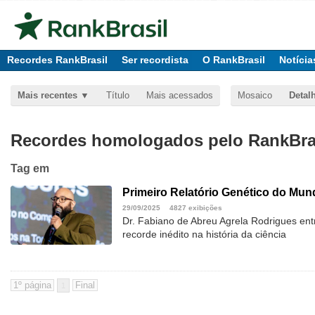
Recordes RankBrasil
Ser recordista
O RankBrasil
Notícia
Mais recentes
Título
Mais acessados
Mosaico
Detal
Recordes homologados pelo RankBras
Tag
em
Primeiro Relatório Genético do Mu
29/09/2025
4827 exibições
Dr. Fabiano de Abreu Agrela Rodrigues ent
recorde inédito na história da ciência
1