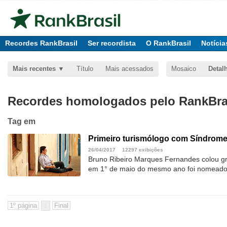
Recordes RankBrasil
Ser recordista
O RankBrasil
Notícia
Mais recentes
Título
Mais acessados
Mosaico
Detal
Recordes homologados pelo RankBras
Tag
em
Primeiro turismólogo com Síndrome
26/04/2017
12297 exibições
Bruno Ribeiro Marques Fernandes colou g
em 1° de maio do mesmo ano foi nomeado 
1