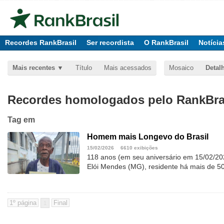
Recordes RankBrasil
Ser recordista
O RankBrasil
Notícia
Mais recentes
Título
Mais acessados
Mosaico
Detal
Recordes homologados pelo RankBras
Tag
em
Homem mais Longevo do Brasil
15/02/2026
6610 exibições
118 anos (em seu aniversário em 15/02/2
Elói Mendes (MG), residente há mais de 5
1