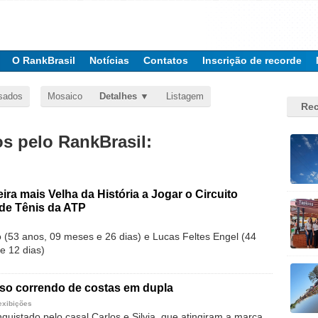
O RankBrasil
Notícias
Contatos
Inscrição de recorde
sados
Mosaico
Detalhes
Listagem
Rec
 pelo RankBrasil:
ira mais Velha da História a Jogar o Circuito
 de Tênis da ATP
(53 anos, 09 meses e 26 dias) e Lucas Feltes Engel (44
e 12 dias)
rso correndo de costas em dupla
exibições
quistado pelo casal Carlos e Silvia, que atingiram a marca