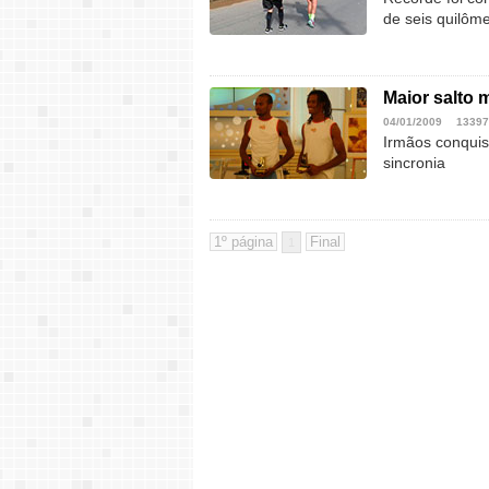
de seis quilôm
Maior salto 
04/01/2009
13397
Irmãos conquist
sincronia
1