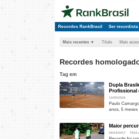
Recordes RankBrasil
Ser recordista
Mais recentes
Título
Mais aces
Recordes homologados
Tag
em
Dupla Brasile
Profissional
13/05/2026
Paulo Camargo 
anos, 5 meses 
Maior percu
06/04/2017
7524 
Recorde foi con