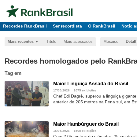
Recordes RankBrasil
Ser recordista
O RankBrasil
Notícia
Mais recentes
Título
Mais acessados
Mosaico
Detal
Recordes homologados pelo RankBras
Tag
em
Maior Linguiça Assada do Brasil
17/05/2026
1075 exibições
Chef Edi Dagrê, superou a linguiça gigant
anterior de 205 metros na Fena sul, em Es
Maior Hambúrguer do Brasil
16/05/2026
1565 exibições
Com 2,05 metros de diâmetro, 28 cm de al