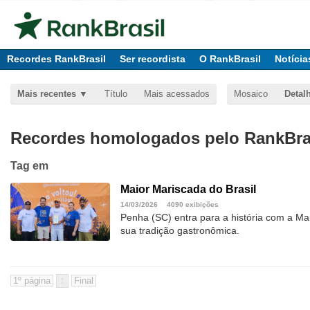
Recordes RankBrasil
Ser recordista
O RankBrasil
Notícia
Mais recentes
Título
Mais acessados
Mosaico
Detal
Recordes homologados pelo RankBras
Tag
em
Maior Mariscada do Brasil
14/03/2026
4090 exibições
Penha (SC) entra para a história com a Mai
sua tradição gastronômica.
1