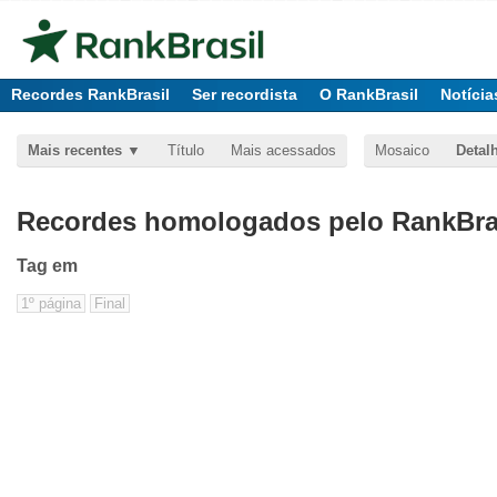
Recordes RankBrasil
Ser recordista
O RankBrasil
Notícia
Mais recentes
Título
Mais acessados
Mosaico
Detal
Recordes homologados pelo RankBras
Tag
em