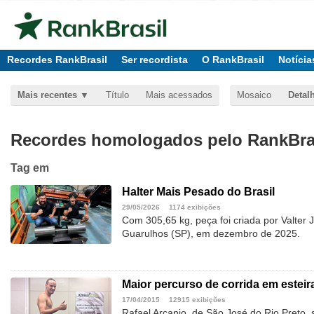
Recordes RankBrasil
Ser recordista
O RankBrasil
Notícia
Mais recentes
Título
Mais acessados
Mosaico
Detal
Recordes homologados pelo RankBras
Tag
em
Halter Mais Pesado do Brasil
29/05/2026
1174 exibições
Com 305,65 kg, peça foi criada por Valter
Guarulhos (SP), em dezembro de 2025.
Maior percurso de corrida em esteir
17/04/2015
12915 exibições
Rafael Arcanjo, de São José do Rio Preto, 