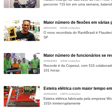
percorrer 715 km em uma semana, batendo 
Maior número de flexões em várias 
28/02/2011
20348 exibições
O novo recordista do RankBrasil é Flaudeci
SP
Maior número de funcionários se re
22/06/2004
11530 exibições
Recorde é da Copesul, com 515 colaborad
101 horas
Esteira elétrica com maior tempo em
22/06/2004
13876 exibições
Esteira elétrica fabricada pela empresa Wo
101h ininterruptamente