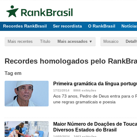
Recordes RankBrasil
Ser recordista
O RankBrasil
Notícia
Mais recentes
Título
Mais acessados
Mosaico
Detal
Recordes homologados pelo RankBras
Tag
em
Primeira gramática da língua portu
17/11/2014
8866 exibições
Aos 73 anos, Pedro de Deus entra para o 
une regras gramaticais e poesia
Maior Número de Doações de Touca
Diversos Estados do Brasil
14/05/2024
3463 exibições