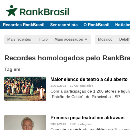
Recordes RankBrasil
Ser recordista
O RankBrasil
Notícia
Mais recentes
Título
Mais acessados
Mosaico
Detal
Recordes homologados pelo RankBras
Tag
em
Maior elenco de teatro a céu aberto
31/08/2004
10720 exibições
Com a participação de 1.200 atores e figur
´Paixão de Cristo´, de Piracicaba - SP
Primeira peça teatral em aldravias
23/01/2019
9981 exibições
Com obra registrada na Biblioteca Nacional