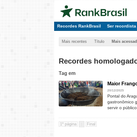
Recordes RankBrasil
Ser recordista
Mais recentes
Título
Mais acessa
Recordes homologados
Tag
em
Maior Frango
20/12/2025
Pontal do Arag
gastronômico 
servir o público
1