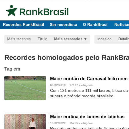
Recordes RankBrasil
Ser recordista
O RankBrasil
Notícia
Mais recentes
Título
Mais acessados
Mosaico
Detal
Recordes homologados pelo RankBras
Tag
em
Maior cordão de Carnaval feito com 
09/02/2018
17377 exibições
Com 121 metros e 111 mil lacres, bloco da
supera o próprio recorde brasileiro
Maior cortina de lacres de latinhas
19/02/2020
15755 exibições
Recorde pertence a Edvaldo Nunes de Aqu