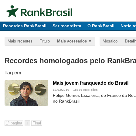
Recordes RankBrasil
Ser recordista
O RankBrasil
Notícia
Mais recentes
Título
Mais acessados
Mosaico
Detal
Recordes homologados pelo RankBras
Tag
em
Mais jovem franqueado do Brasil
16/03/2010
15839 exibições
Felipe Gomes Escaleira, de Franco da Roc
no RankBrasil
1