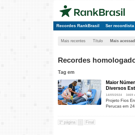
Recordes RankBrasil
Ser recordista
Mais recentes
Título
Mais acessa
Recordes homologados
Tag
em
Maior Númer
Diversos Est
14/05/2024
3469 
Projeto Fios E
Perucas em 24
1