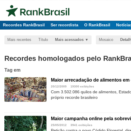
Recordes RankBrasil
Ser recordista
O RankBrasil
Notícia
Mais recentes
Título
Mais acessados
Mosaico
Detal
Recordes homologados pelo RankBras
Tag
em
Maior arrecadação de alimentos em
20/12/2009
19300 exibições
Com 3.502.086 quilos de alimentos, Estad
próprio recorde brasileiro
Maior campanha online pela sobrevi
25/05/2012
3941 exibições
Petição contra o novo Códido Florestal, di