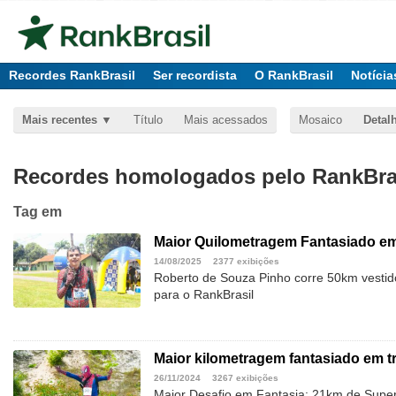
Recordes RankBrasil
Ser recordista
O RankBrasil
Notícia
Mais recentes
Título
Mais acessados
Mosaico
Detal
Recordes homologados pelo RankBras
Tag
em
Maior Quilometragem Fantasiado em 
14/08/2025
2377 exibições
Roberto de Souza Pinho corre 50km vesti
para o RankBrasil
Maior kilometragem fantasiado em tr
26/11/2024
3267 exibições
Maior Desafio em Fantasia: 21km de Sup