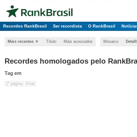
Recordes RankBrasil
Ser recordista
O RankBrasil
Notícia
Mais recentes
Título
Mais acessados
Mosaico
Detal
Recordes homologados pelo RankBras
Tag
em