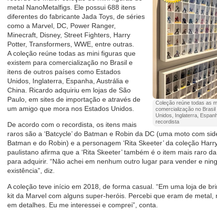
metal NanoMetalfigs. Ele possui 688 itens
diferentes do fabricante Jada Toys, de séries
como a Marvel, DC, Power Ranger,
Minecraft, Disney, Street Fighters, Harry
Potter, Transformers, WWE, entre outras.
A coleção reúne todas as mini figuras que
existem para comercialização no Brasil e
itens de outros países como Estados
Unidos, Inglaterra, Espanha, Austrália e
China. Ricardo adquiriu em lojas de São
Paulo, em sites de importação e através de
Coleção reúne todas as mi
um amigo que mora nos Estados Unidos.
comercialização no Brasil
Unidos, Inglaterra, Espanh
recordista
De acordo com o recordista, os itens mais
raros são a ‘Batcycle’ do Batman e Robin da DC (uma moto com sid
Batman e do Robin) e a personagem ‘Rita Skeeter’ da coleção Harry 
paulistano afirma que a ‘Rita Skeeter’ também é o item mais raro d
para adquirir. “Não achei em nenhum outro lugar para vender e ni
existência”, diz.
A coleção teve início em 2018, de forma casual. “Em uma loja de 
kit da Marvel com alguns super-heróis. Percebi que eram de metal, 
em detalhes. Eu me interessei e comprei”, conta.