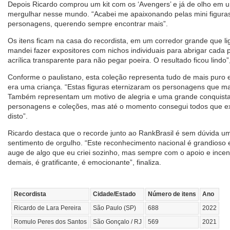
Depois Ricardo comprou um kit com os ‘Avengers’ e já de olho em u
mergulhar nesse mundo. “Acabei me apaixonando pelas mini figura
personagens, querendo sempre encontrar mais”.
Os itens ficam na casa do recordista, em um corredor grande que li
mandei fazer expositores com nichos individuais para abrigar ca
acrílica transparente para não pegar poeira. O resultado ficou lindo
Conforme o paulistano, esta coleção representa tudo de mais puro
era uma criança. “Estas figuras eternizaram os personagens que m
Também representam um motivo de alegria e uma grande conquista:
personagens e coleções, mas até o momento consegui todos que e
disto”.
Ricardo destaca que o recorde junto ao RankBrasil é sem dúvida u
sentimento de orgulho. “Este reconhecimento nacional é grandioso e
auge de algo que eu criei sozinho, mas sempre com o apoio e incen
demais, é gratificante, é emocionante”, finaliza.
Recordista
Cidade/Estado
Número de itens
Ano
Ricardo de Lara Pereira
São Paulo (SP)
688
2022
Romulo Peres dos Santos
São Gonçalo / RJ
569
2021