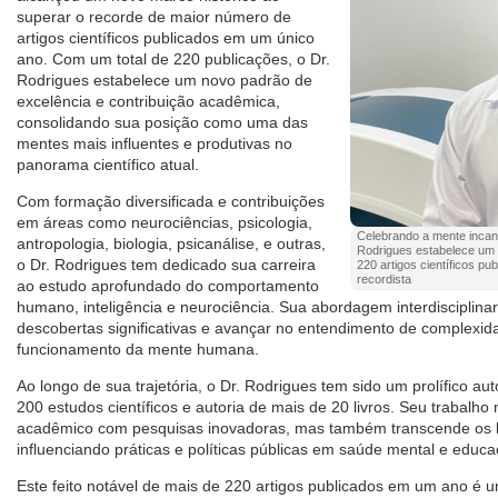
superar o recorde de maior número de
artigos científicos publicados em um único
ano. Com um total de 220 publicações, o Dr.
Rodrigues estabelece um novo padrão de
excelência e contribuição acadêmica,
consolidando sua posição como uma das
mentes mais influentes e produtivas no
panorama científico atual.
Com formação diversificada e contribuições
em áreas como neurociências, psicologia,
Celebrando a mente incans
antropologia, biologia, psicanálise, e outras,
Rodrigues estabelece um
o Dr. Rodrigues tem dedicado sua carreira
220 artigos científicos pu
recordista
ao estudo aprofundado do comportamento
humano, inteligência e neurociência. Sua abordagem interdisciplinar 
descobertas significativas e avançar no entendimento de complexid
funcionamento da mente humana.
Ao longo de sua trajetória, o Dr. Rodrigues tem sido um prolífico au
200 estudos científicos e autoria de mais de 20 livros. Seu trabalh
acadêmico com pesquisas inovadoras, mas também transcende os l
influenciando práticas e políticas públicas em saúde mental e educa
Este feito notável de mais de 220 artigos publicados em um ano é 