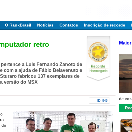
O RankBrasil
Notícias
Contatos
Inscrição de recorde
Maior 
mputador retro
pertence a Luis Fernando Zanoto de
e com a ajuda de Fábio Belavenuto e
Sturaro fabricou 137 exemplares de
a versão do MSX
de vaz
ID: 848
Rec
to
ra
e de