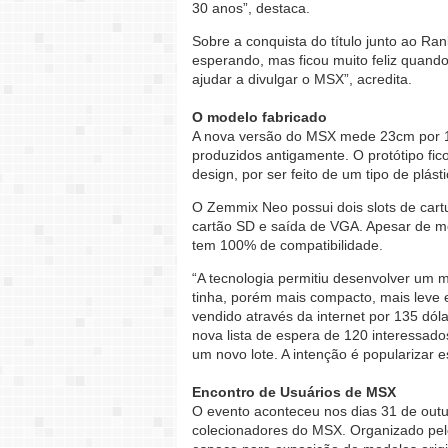
30 anos”, destaca.
Sobre a conquista do título junto ao Ra
esperando, mas ficou muito feliz quando
ajudar a divulgar o MSX”, acredita.
O modelo fabricado
A nova versão do MSX mede 23cm por 17
produzidos antigamente. O protótipo fico
design, por ser feito de um tipo de plásti
O Zemmix Neo possui dois slots de cartu
cartão SD e saída de VGA. Apesar de me
tem 100% de compatibilidade.
“A tecnologia permitiu desenvolver um
tinha, porém mais compacto, mais leve e
vendido através da internet por 135 dóla
nova lista de espera de 120 interessado
um novo lote. A intenção é popularizar es
Encontro de Usuários de MSX
O evento aconteceu nos dias 31 de outu
colecionadores do MSX. Organizado pel