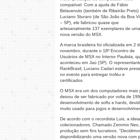
compatível. Com a ajuda de Fábio
Belavenuto (também de Ribeirão Preto)
Luciano Sturaro (de São João da Boa Vi
– SP), ele fabricou quase que
artesanalmente 137 exemplares de um
nova versão do MSX.
A marca brasileira foi oficializada em 2 
novembro, durante o 18º Encontro de
Usuários de MSX no Interior Paulista, q
aconteceu em Jaú (SP). O representant
RankBrasil, Luciano Cadari esteve pres
no evento para entregar troféu e
certificados.
O MSX era um dos computadores mais p
deixou de ser fabricado por volta de 19
desenvolvimento de softs e hards, devid
muito usado para jogos e desenvolvime
De acordo com o recordista Luis, a ideia
colecionadores. Chamado Zemmix Neo, 
produção sem fins lucrativos. “Decidi
disponibilizando uma versão nova com p