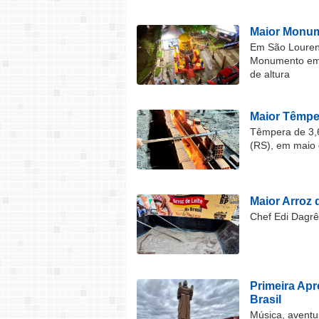
Maior Monum
Em São Lourenç
Monumento em F
de altura
Maior Têmper
Têmpera de 3,6
(RS), em maio 
Maior Arroz d
Chef Edi Dagrê 
Primeira Ap
Brasil
Música, aventu