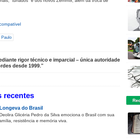
nais, “tunados” e dos novos Zemmix, além da troca de
 Paulo
iante rigor técnico e imparcial – única autoridade
rdes desde 1999.”
 recentes
Rec
Longeva do Brasil
Deolira Glicéria Pedro da Silva emociona o Brasil com sua
família, resistência e memória viva.