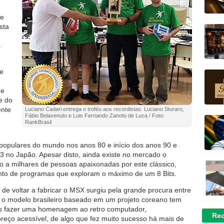
 e
sta
a
de
ue
e do
ente
Luciano Cadari entrega o troféu aos recordistas: Luciano Sturaro,
Fábio Belavenuto e Luis Fernando Zanoto de Luca / Foto:
RankBrasil
opulares do mundo nos anos 80 e início dos anos 90 e
93 no Japão. Apesar disto, ainda existe no mercado o
o a milhares de pessoas apaixonadas por este clássico,
nto de programas que exploram o máximo de um 8 Bits.
 de voltar a fabricar o MSX surgiu pela grande procura entre
o modelo brasileiro baseado em um projeto coreano tem
mos fazer uma homenagem ao retro computador,
Rec
reço acessível, de algo que fez muito sucesso há mais de