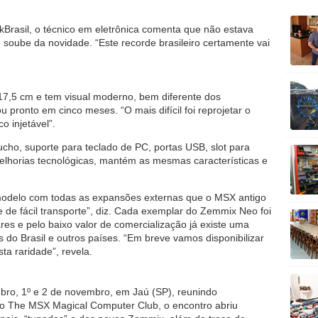
nkBrasil, o técnico em eletrônica comenta que não estava
 soube da novidade. “Este recorde brasileiro certamente vai
,5 cm e tem visual moderno, bem diferente dos
u pronto em cinco meses. “O mais difícil foi reprojetar o
co injetável”.
cho, suporte para teclado de PC, portas USB, slot para
lhorias tecnológicas, mantém as mesmas características e
 modelo com todas as expansões externas que o MSX antigo
 de fácil transporte”, diz. Cada exemplar do Zemmix Neo foi
res e pelo baixo valor de comercialização já existe uma
s do Brasil e outros países. “Em breve vamos disponibilizar
ta raridade”, revela.
bro, 1º e 2 de novembro, em Jaú (SP), reunindo
o The MSX Magical Computer Club, o encontro abriu