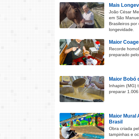
Mais Longev
João César Mel
em São Manuel 
Brasileiros por
longevidade.
Maior Coage
Recorde homolo
preparado pel
Maior Bobó 
Inhapim (MG) t
preparar 1.006
Maior Mural 
Brasil
Obra criada pel
tampinhas e o