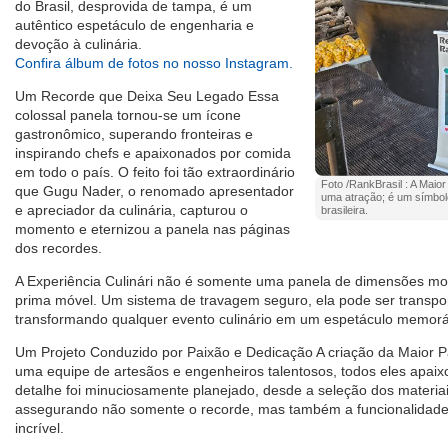
do Brasil, desprovida de tampa, é um
autêntico espetáculo de engenharia e
devoção à culinária.
Confira álbum de fotos no nosso Instagram.
Um Recorde que Deixa Seu Legado Essa
colossal panela tornou-se um ícone
gastronômico, superando fronteiras e
inspirando chefs e apaixonados por comida
em todo o país. O feito foi tão extraordinário
Foto /RankBrasil : A Maio
que Gugu Nader, o renomado apresentador
uma atração; é um símbolo 
e apreciador da culinária, capturou o
brasileira.
momento e eternizou a panela nas páginas
dos recordes.
A Experiência Culinári não é somente uma panela de dimensões m
prima móvel. Um sistema de travagem seguro, ela pode ser transpor
transformando qualquer evento culinário em um espetáculo memorá
Um Projeto Conduzido por Paixão e Dedicação A criação da Maior P
uma equipe de artesãos e engenheiros talentosos, todos eles apaix
detalhe foi minuciosamente planejado, desde a seleção dos materiai
assegurando não somente o recorde, mas também a funcionalidade 
incrível.