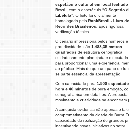
espetáculo cultural em local fechado
Brasil
, com o espetáculo
“O Segredo d
Libélula”
. O feito foi oficialmente
homologado pelo
RankBrasil - Livro d
Recordes Brasileiros
, após rigorosa
verificação técnica.
O cenário impressiona pelos números e
grandiosidade: são
1.488,35 metros
quadrados
de estrutura cenográfica,
cuidadosamente planejada e executada
para proporcionar uma experiência imer
ao público. Mais do que um pano de fund
se parte essencial da apresentação.
Com capacidade para
1.500 espectado
hora e 40 minutos
de pura emoção, com
cenografia rica em detalhes. A proposta 
movimento e criatividade se encontram p
A conquista evidencia não apenas o tal
comprometimento da cidade de Barra Fu
capacidade de realização de grandes pro
incentivando novas iniciativas no setor.