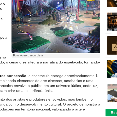
 do
a
os
 pela
Foto: Acervo recordista
siva
o, o cenário se integra à narrativa do espetáculo, tornando-
res por sessão
, o espetáculo entrega aproximadamente
1
binando elementos de arte circense, acrobacias e uma
artística envolve o público em um universo lúdico, onde luz,
ara criar uma experiência única.
ento dos artistas e produtores envolvidos, mas também o
nda com o desenvolvimento cultural. O projeto demonstra a
duções em território nacional, valorizando a arte e
Rec