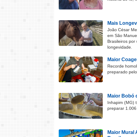
Mais Longev
João César Mel
em São Manuel 
Brasileiros por
longevidade.
Maior Coage
Recorde homolo
preparado pel
Maior Bobó 
Inhapim (MG) t
preparar 1.006
Maior Mural 