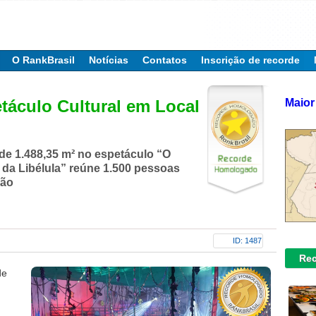
O RankBrasil
Notícias
Contatos
Inscrição de recorde
Maior
táculo Cultural em Local
de 1.488,35 m² no espetáculo “O
da Libélula” reúne 1.500 pessoas
são
ID: 1487
Rec
de