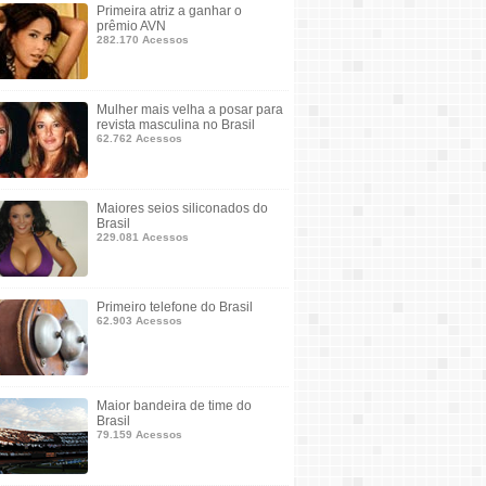
Primeira atriz a ganhar o
prêmio AVN
282.170 Acessos
Mulher mais velha a posar para
revista masculina no Brasil
62.762 Acessos
Maiores seios siliconados do
Brasil
229.081 Acessos
Primeiro telefone do Brasil
62.903 Acessos
Maior bandeira de time do
Brasil
79.159 Acessos