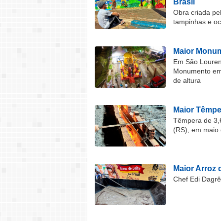
Brasil
Obra criada pel
tampinhas e o
Maior Monum
Em São Lourenç
Monumento em F
de altura
Maior Têmper
Têmpera de 3,6
(RS), em maio 
Maior Arroz d
Chef Edi Dagrê 