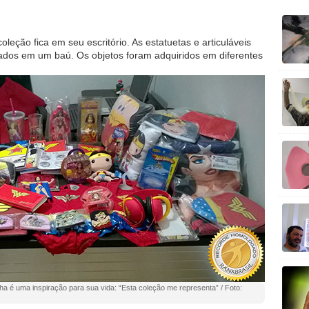
leção fica em seu escritório. As estatuetas e articuláveis
ados em um baú. Os objetos foram adquiridos em diferentes
a é uma inspiração para sua vida: “Esta coleção me representa” / Foto: