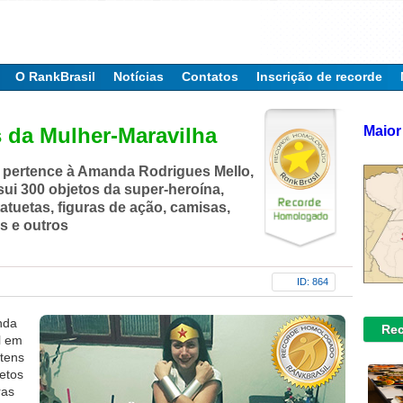
O RankBrasil
Notícias
Contatos
Inscrição de recorde
Maior
s da Mulher-Maravilha
 pertence à Amanda Rodrigues Mello,
ui 300 objetos da super-heroína,
tatuetas, figuras de ação, camisas,
s e outros
ID: 864
nda
Rec
l em
itens
etos
ras