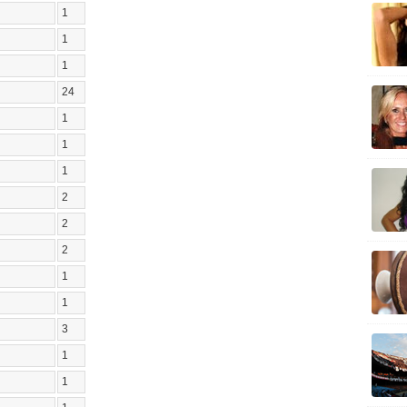
1
1
1
24
1
1
1
2
2
2
1
1
3
1
1