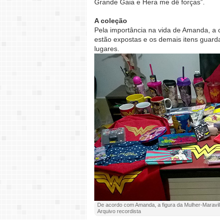
Grande Gaia e Hera me dê forças”.
A coleção
Pela importância na vida de Amanda, a co
estão expostas e os demais itens guard
lugares.
De acordo com Amanda, a figura da Mulher-Maravilh
Arquivo recordista