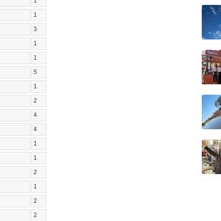
1
1
3
1
1
5
1
2
4
4
1
1
2
1
2
2