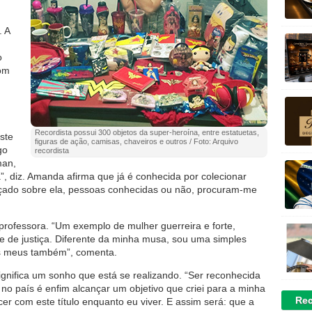
 A
o
com
Recordista possui 300 objetos da super-heroína, entre estatuetas,
ste
figuras de ação, camisas, chaveiros e outros / Foto: Arquivo
go
recordista
man,
”, diz. Amanda afirma que já é conhecida por colecionar
nçado sobre ela, pessoas conhecidas ou não, procuram-me
rofessora. “Um exemplo de mulher guerreira e forte,
 de justiça. Diferente da minha musa, sou uma simples
os meus também”, comenta.
ignifica um sonho que está se realizando. “Ser reconhecida
o país é enfim alcançar um objetivo que criei para a minha
Rec
r com este título enquanto eu viver. E assim será: que a