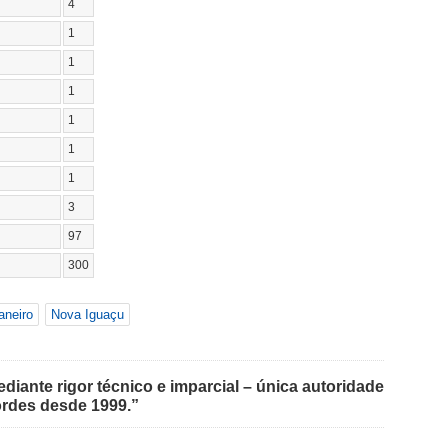
4
1
1
1
1
1
1
3
97
300
aneiro
Nova Iguaçu
iante rigor técnico e imparcial – única autoridade
rdes desde 1999.”