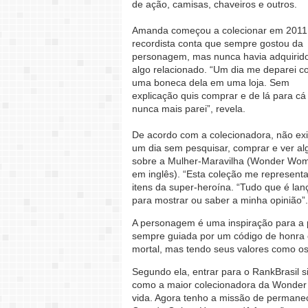
de ação, camisas, chaveiros e outros.
Amanda começou a colecionar em 2011.
recordista conta que sempre gostou da
personagem, mas nunca havia adquirid
algo relacionado. “Um dia me deparei 
uma boneca dela em uma loja. Sem
explicação quis comprar e de lá para cá
nunca mais parei”, revela.
De acordo com a colecionadora, não exi
um dia sem pesquisar, comprar e ver al
sobre a Mulher-Maravilha (Wonder Wo
em inglês). “Esta coleção me representa
itens da super-heroína. “Tudo que é la
para mostrar ou saber a minha opinião”.
A personagem é uma inspiração para a p
sempre guiada por um código de honra e
mortal, mas tendo seus valores como 
Segundo ela, entrar para o RankBrasil s
como a maior colecionadora da Wonder n
vida. Agora tenho a missão de permanece