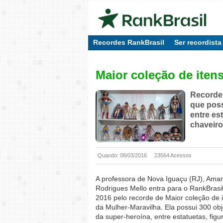
Recordes RankBrasil
Ser recordista
Maior coleção de iten
Recorde
que poss
entre es
chaveiro
Quando: 08/03/2016
23564 Acessos
A professora de Nova Iguaçu (RJ), Ama
Rodrigues Mello entra para o RankBrasi
2016 pelo recorde de Maior coleção de 
da Mulher-Maravilha. Ela possui 300 obj
da super-heroína, entre estatuetas, figu