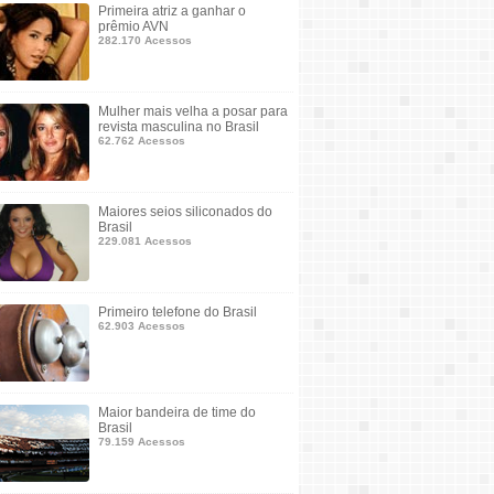
Primeira atriz a ganhar o
prêmio AVN
282.170 Acessos
Mulher mais velha a posar para
revista masculina no Brasil
62.762 Acessos
Maiores seios siliconados do
Brasil
229.081 Acessos
Primeiro telefone do Brasil
62.903 Acessos
Maior bandeira de time do
Brasil
79.159 Acessos