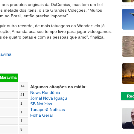
a aos produtos originais da DcComics, mas tem um fiel
s metade dos itens, o site Grandes Coleções. “Muitos
ao Brasil, então preciso importar”.
uir outro recorde, de mais tatuagens da Wonder: ela já
oleção, Amanda usa seu tempo livre para jogar videogames.
 de quatro patas e com as pessoas que amo”, finaliza.
 Maravilha
14
Algumas citações na mídia:
News Rondônia
41
Rec
Jornal Nova Iguaçu
1
SB Notícias
Tunaporã Notícias
1
Folha Geral
1
9