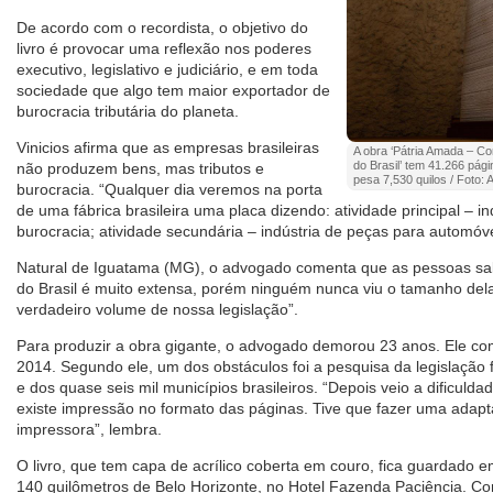
De acordo com o recordista, o objetivo do
livro é provocar uma reflexão nos poderes
executivo, legislativo e judiciário, e em toda
sociedade que algo tem maior exportador de
burocracia tributária do planeta.
Vinicios afirma que as empresas brasileiras
A obra ‘Pátria Amada – Con
do Brasil’ tem 41.266 pág
não produzem bens, mas tributos e
pesa 7,530 quilos / Foto: 
burocracia. “Qualquer dia veremos na porta
de uma fábrica brasileira uma placa dizendo: atividade principal – i
burocracia; atividade secundária – indústria de peças para automóvei
Natural de Iguatama (MG), o advogado comenta que as pessoas sabe
do Brasil é muito extensa, porém ninguém nunca viu o tamanho dela
verdadeiro volume de nossa legislação”.
Para produzir a obra gigante, o advogado demorou 23 anos. Ele 
2014. Segundo ele, um dos obstáculos foi a pesquisa da legislação f
e dos quase seis mil municípios brasileiros. “Depois veio a dificuldad
existe impressão no formato das páginas. Tive que fazer uma adap
impressora”, lembra.
O livro, que tem capa de acrílico coberta em couro, fica guardado
140 quilômetros de Belo Horizonte, no Hotel Fazenda Paciência. Co