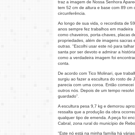
traz a imagem de Nossa Senhora Apare
tem 52 cm de altura e base com 89 cm 
circunferência.
Ao longo de sua vida, o recordista de 59
anos sempre fez trabalhos em madeira
como chaveiros, porta-chaves, placas d
propriedades, além de imagens sacras 
outras. “Escolhi usar este nó para talhar
santa por ser devoto e admirar a históri
como a verdadeira imagem foi encontra
conta.
De acordo com Tico Molinari, que traba
surgiu ao fazer a escultura do rosto de J
parecia com uma coroa. Então comecei a
outros nós. Depois de um tempo resolvi
guardado”.
A escultura pesa 9,7 kg e demorou apro
ressalta que a produção da obra ocorr
qualquer tipo de emenda. A peça foi en
Cabral, zona rural do município de Reb
“Este nó está na minha família há vári