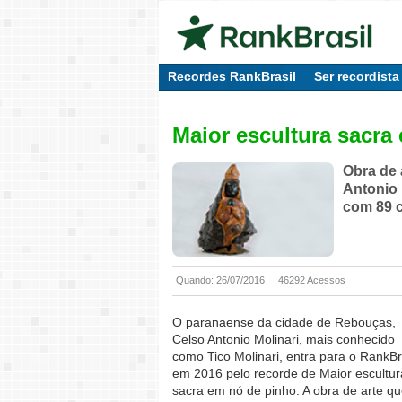
Recordes RankBrasil
Ser recordista
Maior escultura sacra
Obra de 
Antonio 
com 89 c
Quando: 26/07/2016
46292 Acessos
O paranaense da cidade de Rebouças,
Celso Antonio Molinari, mais conhecido
como Tico Molinari, entra para o RankBr
em 2016 pelo recorde de Maior escultur
sacra em nó de pinho. A obra de arte q