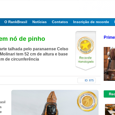
O RankBrasil
Notícias
Contatos
Inscrição de recorde
Prime
 em nó de pinho
arte talhada pelo paranaense Celso
Molinari tem 52 cm de altura e base
m de circunferência
ID: 875
Rec
asil
a
ue