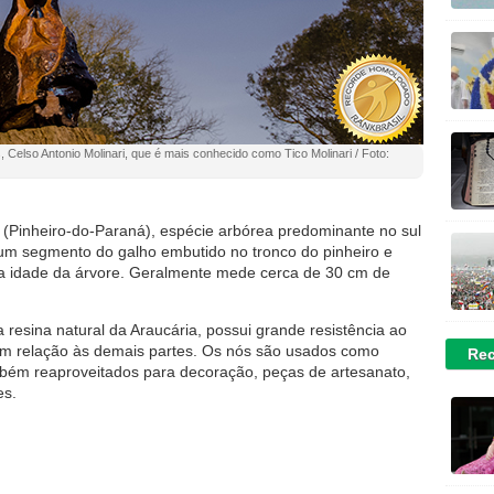
, Celso Antonio Molinari, que é mais conhecido como Tico Molinari / Foto:
 (Pinheiro-do-Paraná), espécie arbórea predominante no sul
 um segmento do galho embutido no tronco do pinheiro e
a idade da árvore. Geralmente mede cerca de 30 cm de
sina natural da Araucária, possui grande resistência ao
em relação às demais partes. Os nós são usados como
Rec
ambém reaproveitados para decoração, peças de artesanato,
es.