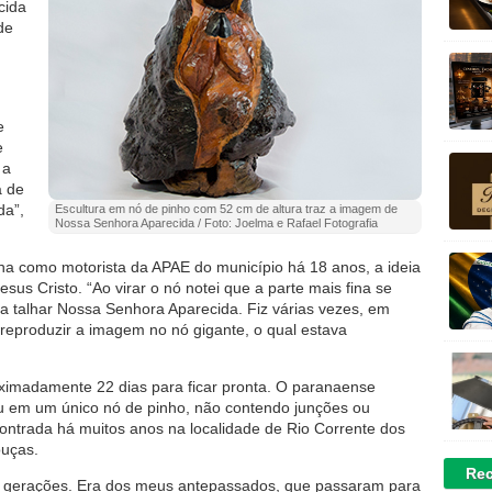
cida
de
e
e
 a
a de
da”,
Escultura em nó de pinho com 52 cm de altura traz a imagem de
Nossa Senhora Aparecida / Foto: Joelma e Rafael Fotografia
lha como motorista da APAE do município há 18 anos, a ideia
esus Cristo. “Ao virar o nó notei que a parte mais fina se
 talhar Nossa Senhora Aparecida. Fiz várias vezes, em
 reproduzir a imagem no nó gigante, o qual estava
ximadamente 22 dias para ficar pronta. O paranaense
eu em um único nó de pinho, não contendo junções ou
contrada há muitos anos na localidade de Rio Corrente dos
ouças.
Rec
as gerações. Era dos meus antepassados, que passaram para