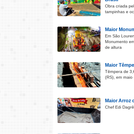
Obra criada pel
tampinhas e o
Maior Monum
Em São Lourenç
Monumento em F
de altura
Maior Têmper
Têmpera de 3,6
(RS), em maio 
Maior Arroz d
Chef Edi Dagrê 