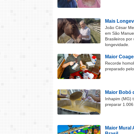
Mais Longev
João César Mel
em São Manuel 
Brasileiros por
longevidade.
Maior Coage
Recorde homolo
preparado pel
Maior Bobó 
Inhapim (MG) t
preparar 1.006
Maior Mural 
Brasil